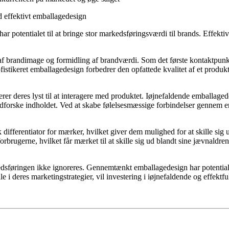
d effektivt emballagedesign
 potentialet til at bringe stor markedsføringsværdi til brands. Effektiv
n af ​​brandimage og formidling af brandværdi. Som det første kontaktp
istikeret emballagedesign forbedrer den opfattede kvalitet af et produkt,
r deres lyst til at interagere med produktet. Iøjnefaldende emballagedes
 udforske indholdet. Ved at skabe følelsesmæssige forbindelser gennem 
ifferentiator for mærker, hvilket giver dem mulighed for at skille sig
rbrugerne, hvilket får mærket til at skille sig ud blandt sine jævnaldr
dsføringen ikke ignoreres. Gennemtænkt emballagedesign har potential
 i deres marketingstrategier, vil investering i iøjnefaldende og effektf