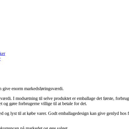
r
n give enorm markedsføringsværdi.
rdi. I modsætning til selve produktet er emballage det første, forbruge
og gøre forbrugerne villige til at betale for det.
 og lyst til at købe varer. Godt emballagedesign kan give genlyd hos fo
konkurrencen på markedet og øge salget