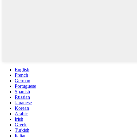
English
French
German
Portuguese
Spanish
Russian
Japanese
Korean
Arabic
Irish
Greek
Turkish
Italian