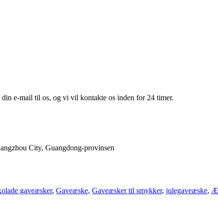
din e-mail til os, og vi vil kontakte os inden for 24 timer.
uangzhou City, Guangdong-provinsen
olade gaveæsker
,
Gaveæske
,
Gaveæsker til smykker
,
julegaveæske
,
Æs