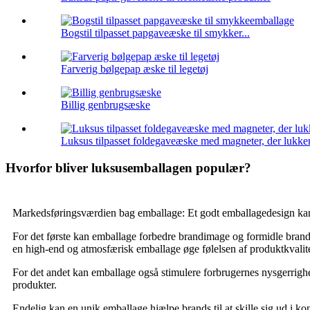
Bogstil tilpasset papgaveæske til smykker...
Farverig bølgepap æske til legetøj
Billig genbrugsæske
Luksus tilpasset foldegaveæske med magneter, der lukke
Hvorfor bliver luksusemballagen populær?
Markedsføringsværdien bag emballage: Et godt emballagedesign ka
For det første kan emballage forbedre brandimage og formidle brandvæ
en high-end og atmosfærisk emballage øge følelsen af ​​produktkvalitet 
For det andet kan emballage også stimulere forbrugernes nysgerrighed
produkter.
Endelig kan en unik emballage hjælpe brands til at skille sig ud i 