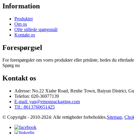
Information
Produkter
Om os
Ofte stillede spørgsmål
Kontakt os
Forespørgsel
For forespørgsler om vores produkter eller prisliste, bedes du efterlade 
Spørg nu
Kontakt os
Adresse: No.22 Xiahe Road, Renhe Town, Baiyun District, G
Telefon: 020-36977139
E-mail: yan@emonpackaging.com
Tlf.: 8613760651425
© Copyright - 2010-2024: Alle rettigheder forbeholdes.
Sitemap
,
Chok