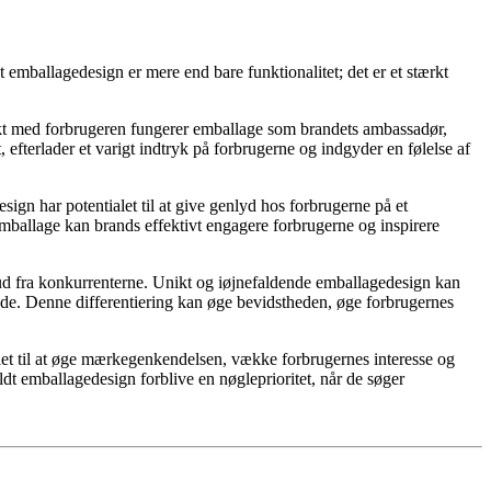
t emballagedesign er mere end bare funktionalitet; det er et stærkt
unkt med forbrugeren fungerer emballage som brandets ambassadør,
 efterlader et varigt indtryk på forbrugerne og indgyder en følelse af
ign har potentialet til at give genlyd hos forbrugerne på et
emballage kan brands effektivt engagere forbrugerne og inspirere
 ud fra konkurrenterne. Unikt og iøjnefaldende emballagedesign kan
ende. Denne differentiering kan øge bevidstheden, øge forbrugernes
et til at øge mærkegenkendelsen, vække forbrugernes interesse og
uldt emballagedesign forblive en nøgleprioritet, når de søger