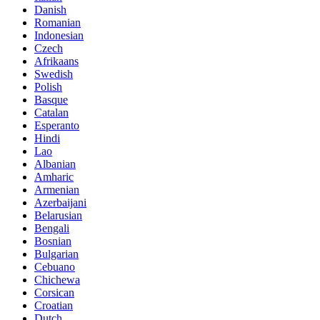
Danish
Romanian
Indonesian
Czech
Afrikaans
Swedish
Polish
Basque
Catalan
Esperanto
Hindi
Lao
Albanian
Amharic
Armenian
Azerbaijani
Belarusian
Bengali
Bosnian
Bulgarian
Cebuano
Chichewa
Corsican
Croatian
Dutch