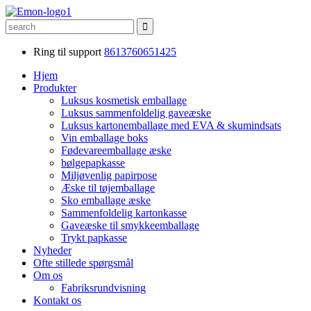
Ring til support
8613760651425
Hjem
Produkter
Luksus kosmetisk emballage
Luksus sammenfoldelig gaveæske
Luksus kartonemballage med EVA & skumindsats
Vin emballage boks
Fødevareemballage æske
bølgepapkasse
Miljøvenlig papirpose
Æske til tøjemballage
Sko emballage æske
Sammenfoldelig kartonkasse
Gaveæske til smykkeemballage
Trykt papkasse
Nyheder
Ofte stillede spørgsmål
Om os
Fabriksrundvisning
Kontakt os