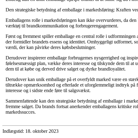
Den strategiske betydning af emballage i markedsføring: Kraften ve
Emballagens rolle i markedsføringen kan ikke overvurderes, da den har
værktøj til brandkommunikation og forbrugerengagement.
Først og fremmest spiller emballage en central rolle i udformninge
der formidler brandets essens og identitet. Omhyggeligt udformet, sof
værdi, der kan påvirke deres købsbeslutninger.
Derudover inspirerer emballage forbrugernes nysgerrighed og inspirere
følelsesmæssigt plan, vække deres interesse og tilskynde dem til at
dem til at købe og derved drive salget og dyrke brandloyalitet.
Derudover kan unik emballage på et overfyldt marked være en stærk d
tiltrække opmærksomhed og efterlade et uforglemmeligt indtryk på fo
interesse og i sidste ende føre til salgsvækst.
Sammenfattende kan den strategiske betydning af emballage i marke
fremme salget. Da brands fortsat anerkender emballagens kritiske rolle
markedssucces.
Indlægstid: 18. oktober 2023