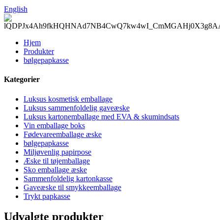
English
Hjem
Produkter
bølgepapkasse
Kategorier
Luksus kosmetisk emballage
Luksus sammenfoldelig gaveæske
Luksus kartonemballage med EVA & skumindsats
Vin emballage boks
Fødevareemballage æske
bølgepapkasse
Miljøvenlig papirpose
Æske til tøjemballage
Sko emballage æske
Sammenfoldelig kartonkasse
Gaveæske til smykkeemballage
Trykt papkasse
Udvalgte produkter