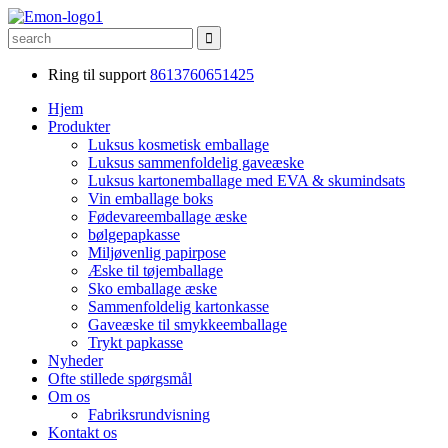
Ring til support
8613760651425
Hjem
Produkter
Luksus kosmetisk emballage
Luksus sammenfoldelig gaveæske
Luksus kartonemballage med EVA & skumindsats
Vin emballage boks
Fødevareemballage æske
bølgepapkasse
Miljøvenlig papirpose
Æske til tøjemballage
Sko emballage æske
Sammenfoldelig kartonkasse
Gaveæske til smykkeemballage
Trykt papkasse
Nyheder
Ofte stillede spørgsmål
Om os
Fabriksrundvisning
Kontakt os