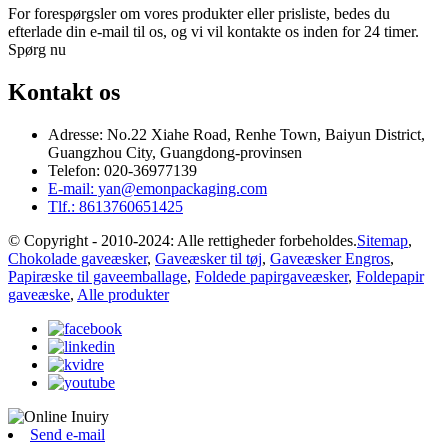
For forespørgsler om vores produkter eller prisliste, bedes du
efterlade din e-mail til os, og vi vil kontakte os inden for 24 timer.
Spørg nu
Kontakt os
Adresse: No.22 Xiahe Road, Renhe Town, Baiyun District,
Guangzhou City, Guangdong-provinsen
Telefon: 020-36977139
E-mail: yan@emonpackaging.com
Tlf.: 8613760651425
© Copyright - 2010-2024: Alle rettigheder forbeholdes.
Sitemap
,
Chokolade gaveæsker
,
Gaveæsker til tøj
,
Gaveæsker Engros
,
Papiræske til gaveemballage
,
Foldede papirgaveæsker
,
Foldepapir
gaveæske
,
Alle produkter
Send e-mail