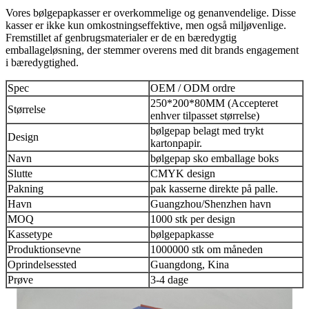
Vores bølgepapkasser er overkommelige og genanvendelige. Disse
kasser er ikke kun omkostningseffektive, men også miljøvenlige.
Fremstillet af genbrugsmaterialer er de en bæredygtig
emballageløsning, der stemmer overens med dit brands engagement
i bæredygtighed.
Spec
OEM / ODM ordre
250*200*80MM (Accepteret
Størrelse
enhver tilpasset størrelse)
bølgepap belagt med trykt
Design
kartonpapir.
Navn
bølgepap sko emballage boks
Slutte
CMYK design
Pakning
pak kasserne direkte på palle.
Havn
Guangzhou/Shenzhen havn
MOQ
1000 stk per design
Kassetype
bølgepapkasse
Produktionsevne
1000000 stk om måneden
Oprindelsessted
Guangdong, Kina
Prøve
3-4 dage