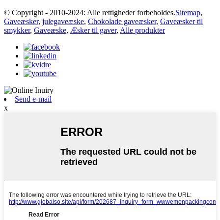
© Copyright - 2010-2024: Alle rettigheder forbeholdes.
Sitemap
,
Gaveæsker
,
julegaveæske
,
Chokolade gaveæsker
,
Gaveæsker til
smykker
,
Gaveæske
,
Æsker til gaver
,
Alle produkter
Send e-mail
x