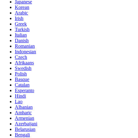
Japanese
Korean
Arabic
Irish
Greek
Turkish
Italian
Danish
Romanian
Indonesian
Czech
Afrikaans
Swedish
Polish
Basque
Catalan
Esperanto
Hindi
Lao
Albanian
Amharic
Armenian
Azerbaijani
Belarusian
Bengali