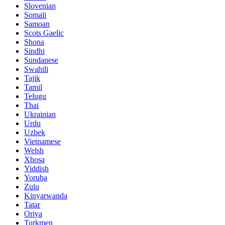
Slovenian
Somali
Samoan
Scots Gaelic
Shona
Sindhi
Sundanese
Swahili
Tajik
Tamil
Telugu
Thai
Ukrainian
Urdu
Uzbek
Vietnamese
Welsh
Xhosa
Yiddish
Yoruba
Zulu
Kinyarwanda
Tatar
Oriya
Turkmen