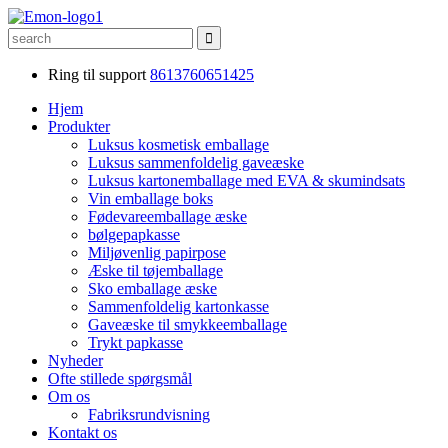
Ring til support
8613760651425
Hjem
Produkter
Luksus kosmetisk emballage
Luksus sammenfoldelig gaveæske
Luksus kartonemballage med EVA & skumindsats
Vin emballage boks
Fødevareemballage æske
bølgepapkasse
Miljøvenlig papirpose
Æske til tøjemballage
Sko emballage æske
Sammenfoldelig kartonkasse
Gaveæske til smykkeemballage
Trykt papkasse
Nyheder
Ofte stillede spørgsmål
Om os
Fabriksrundvisning
Kontakt os