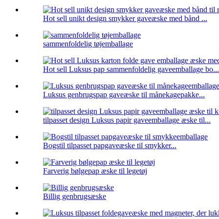
Hot sell unikt design smykker gaveæske med bånd ...
sammenfoldelig tøjemballage
Hot sell Luksus pap sammenfoldelig gaveemballage bo...
Luksus genbrugspap gaveæske til månekagepakke...
tilpasset design Luksus papir gaveemballage æske til...
Bogstil tilpasset papgaveæske til smykker...
Farverig bølgepap æske til legetøj
Billig genbrugsæske