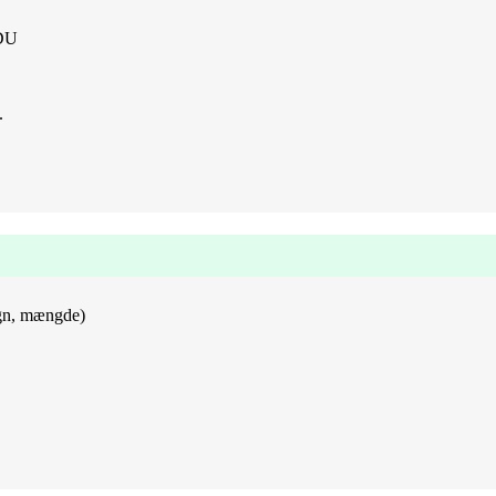
DDU
.
sign, mængde)