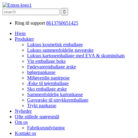
Ring til support
8613760651425
Hjem
Produkter
Luksus kosmetisk emballage
Luksus sammenfoldelig gaveæske
Luksus kartonemballage med EVA & skumindsats
Vin emballage boks
Fødevareemballage æske
bølgepapkasse
Miljøvenlig papirpose
Æske til tøjemballage
Sko emballage æske
Sammenfoldelig kartonkasse
Gaveæske til smykkeemballage
Trykt papkasse
Nyheder
Ofte stillede spørgsmål
Om os
Fabriksrundvisning
Kontakt os