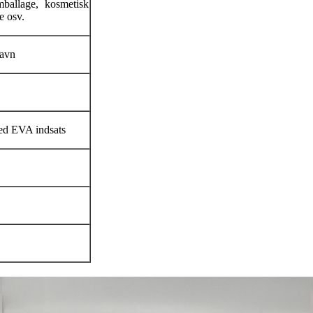
ballage, kosmetisk
e osv.
avn
med EVA indsats