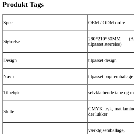
Produkt Tags
Spec
OEM / ODM ordre
280*210*50MM (Ac
Størrelse
tilpasset størrelse)
Design
tilpasset design
Navn
tilpasset papiremballage
Tilbehør
selvklæbende tape og m
CMYK tryk, mat lamine
Slutte
der lukker
værktøjsemballage, 